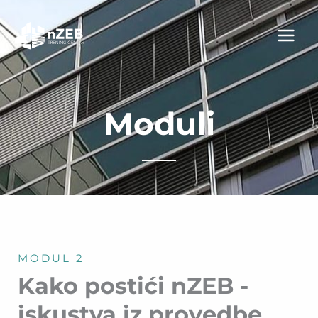
Skip
to
content
Moduli
MODUL 2
Kako postići nZEB -
iskustva iz provedbe