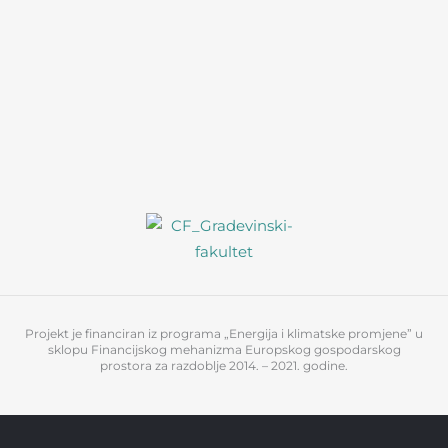
Projekt je financiran iz programa „Energija i klimatske promjene” u
sklopu Financijskog mehanizma Europskog gospodarskog
prostora za razdoblje 2014. – 2021. godine.