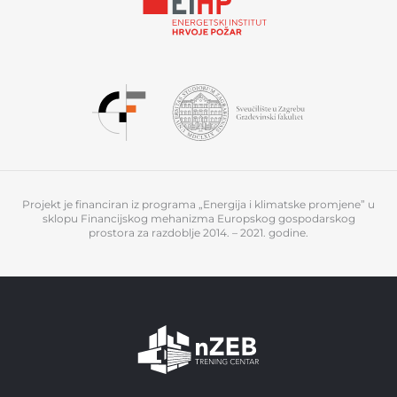
Projekt je financiran iz programa „Energija i klimatske promjene” u
sklopu Financijskog mehanizma Europskog gospodarskog
prostora za razdoblje 2014. – 2021. godine.