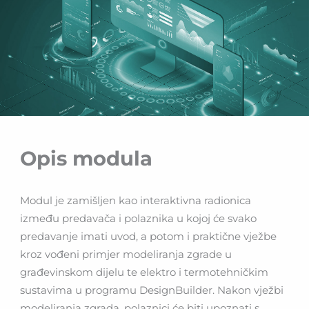
Opis modula
Modul je zamišljen kao interaktivna radionica
između predavača i polaznika u kojoj će svako
predavanje imati uvod, a potom i praktične vježbe
kroz vođeni primjer modeliranja zgrade u
građevinskom dijelu te elektro i termotehničkim
sustavima u programu DesignBuilder. Nakon vježbi
modeliranja zgrada, polaznici će biti upoznati s