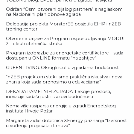
Održan “Osmi otvoreni dijalog partnera” s naglaskom
na Nacionalni plan obnove zgrada
Delegacija projekta MonitorEE posjetila EIHP i nZEB
trening centar
Otvorene prijave za Program osposobljavanja MODUL
2 – elektrotehnička struka
Program izobrazbe za energetske certifikatore – sada
dostupan u ONLINE formatu “na zahtjev”
GREEN LIVING: Okrugli stol o zgradama budućnosti
“nZEB projektom stekli smo praktična iskustva i nova
znanja koja sada prenosimo u edukacijama”
DEKADA PAMETNIH ZGRADA: Lekcije prošlosti,
inovacije sadašnjosti i izazovi budućnosti
Nema više rasipanja energije u zgradi Energetskog
instituta Hrvoje Požar
Margareta Zidar dobitnica XEnergy priznanja “Izvrsnost
u vođenju projekata i timova”