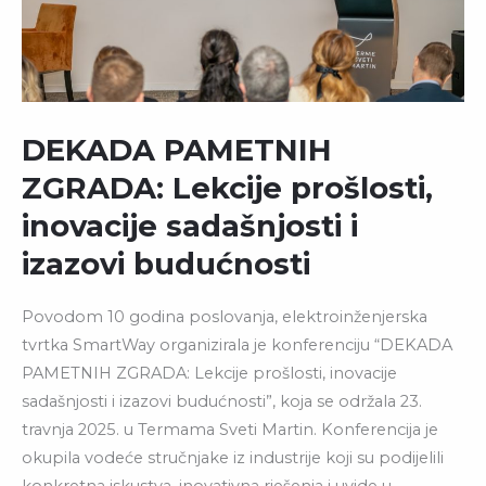
I
IZAZOVI
BUDUĆNOSTI
DEKADA PAMETNIH
ZGRADA: Lekcije prošlosti,
inovacije sadašnjosti i
izazovi budućnosti
Povodom 10 godina poslovanja, elektroinženjerska
tvrtka SmartWay organizirala je konferenciju “DEKADA
PAMETNIH ZGRADA: Lekcije prošlosti, inovacije
sadašnjosti i izazovi budućnosti”, koja se održala 23.
travnja 2025. u Termama Sveti Martin. Konferencija je
okupila vodeće stručnjake iz industrije koji su podijelili
konkretna iskustva, inovativna rješenja i uvide u