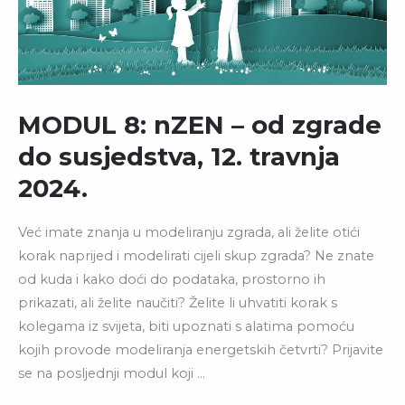
SUSJEDSTVA,
12.
TRAVNJA
2024.
MODUL 8: nZEN – od zgrade
do susjedstva, 12. travnja
2024.
Već imate znanja u modeliranju zgrada, ali želite otići
korak naprijed i modelirati cijeli skup zgrada? Ne znate
od kuda i kako doći do podataka, prostorno ih
prikazati, ali želite naučiti? Želite li uhvatiti korak s
kolegama iz svijeta, biti upoznati s alatima pomoću
kojih provode modeliranja energetskih četvrti? Prijavite
se na posljednji modul koji …