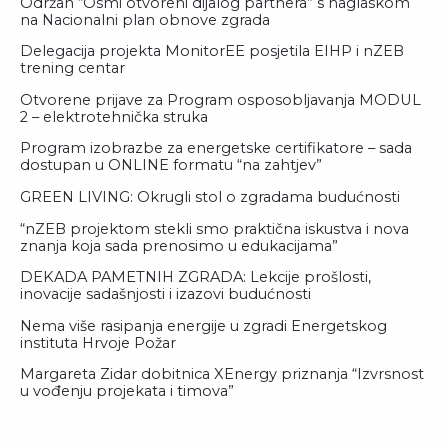
Održan “Osmi otvoreni dijalog partnera” s naglaskom
na Nacionalni plan obnove zgrada
Delegacija projekta MonitorEE posjetila EIHP i nZEB
trening centar
Otvorene prijave za Program osposobljavanja MODUL
2 – elektrotehnička struka
Program izobrazbe za energetske certifikatore – sada
dostupan u ONLINE formatu “na zahtjev”
GREEN LIVING: Okrugli stol o zgradama budućnosti
“nZEB projektom stekli smo praktična iskustva i nova
znanja koja sada prenosimo u edukacijama”
DEKADA PAMETNIH ZGRADA: Lekcije prošlosti,
inovacije sadašnjosti i izazovi budućnosti
Nema više rasipanja energije u zgradi Energetskog
instituta Hrvoje Požar
Margareta Zidar dobitnica XEnergy priznanja “Izvrsnost
u vođenju projekata i timova”