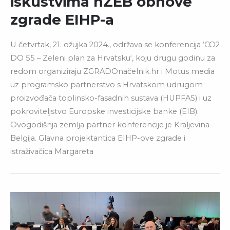
iskustvima nZEB obnove
zgrade EIHP-a
U četvrtak, 21. ožujka 2024., održava se konferencija ‘CO2
DO 55 – Zeleni plan za Hrvatsku‘, koju drugu godinu za
redom organiziraju ZGRADOnačelnik.hr i Motus media
uz programsko partnerstvo s Hrvatskom udrugom
proizvođača toplinsko-fasadnih sustava (HUPFAS) i uz
pokroviteljstvo Europske investicijske banke (EIB).
Ovogodišnja zemlja partner konferencije je Kraljevina
Belgija. Glavna projektantica EIHP-ove zgrade i
istraživačica Margareta