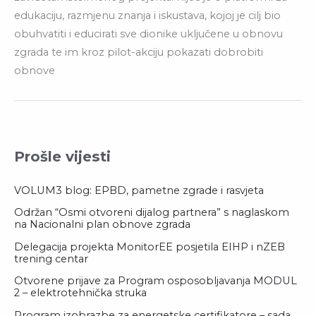
edukaciju, razmjenu znanja i iskustava, kojoj je cilj bio
obuhvatiti i educirati sve dionike uključene u obnovu
zgrada te im kroz pilot-akciju pokazati dobrobiti
obnove
Prošle vijesti
VOLUM3 blog: EPBD, pametne zgrade i rasvjeta
Održan “Osmi otvoreni dijalog partnera” s naglaskom
na Nacionalni plan obnove zgrada
Delegacija projekta MonitorEE posjetila EIHP i nZEB
trening centar
Otvorene prijave za Program osposobljavanja MODUL
2 – elektrotehnička struka
Program izobrazbe za energetske certifikatore – sada