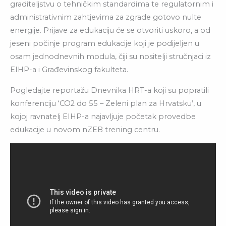
graditeljstvu o tehničkim standardima te regulatornim i
administrativnim zahtjevima za zgrade gotovo nulte
energije. Prijave za edukaciju će se otvoriti uskoro, a od
jeseni počinje program edukacije koji je podijeljen u
osam jednodnevnih modula, čiji su nositelji stručnjaci iz
EIHP-a i Građevinskog fakulteta.
Pogledajte reportažu Dnevnika HRT-a koji su popratili
konferenciju ‘CO2 do 55 – Zeleni plan za Hrvatsku’, u
kojoj ravnatelj EIHP-a najavljuje početak provedbe
edukacije u novom nZEB trening centru.