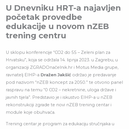
U Dnevniku HRT-a najavljen
početak provedbe
edukacije u novom nZEB
trening centru
U sklopu konferencije “CO2 do 55 – Zeleni plan za
Hrvatsku”, koja se održala 14. lipnja 2023. u Zagrebu, u
organizaciji ZGRADOnačelnik.hr i Motus Media grupe,
ravnatelj EIHP-a
Dražen Jakšić
održao je predavanje
pod nazivom “nZEB koncept za 2050.” te otvorio panel
raspravu na temu “0 CO2 – nekretnine, uloga države i
javnih tijela”. Predstavio je i iskustvo EIHP-a u nZEB
rekonstrukciji zgrade te novi nZEB trening centar i
module koje obuhvaća.
Trening centar je program za edukaciju stručnjaka u