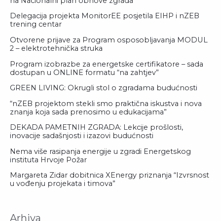
na Nacionalni plan obnove zgrada
Delegacija projekta MonitorEE posjetila EIHP i nZEB
trening centar
Otvorene prijave za Program osposobljavanja MODUL
2 – elektrotehnička struka
Program izobrazbe za energetske certifikatore – sada
dostupan u ONLINE formatu “na zahtjev”
GREEN LIVING: Okrugli stol o zgradama budućnosti
“nZEB projektom stekli smo praktična iskustva i nova
znanja koja sada prenosimo u edukacijama”
DEKADA PAMETNIH ZGRADA: Lekcije prošlosti,
inovacije sadašnjosti i izazovi budućnosti
Nema više rasipanja energije u zgradi Energetskog
instituta Hrvoje Požar
Margareta Zidar dobitnica XEnergy priznanja “Izvrsnost
u vođenju projekata i timova”
Arhiva