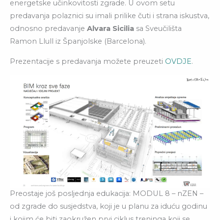
energetske učinkovitosti zgrade. U ovom setu
predavanja polaznici su imali prilike čuti i strana iskustva,
odnosno predavanje
Alvara Sicilia
sa Sveučilišta
Ramon Llull iz Španjolske (Barcelona).
Prezentacije s predavanja možete preuzeti
OVDJE
.
Preostaje još posljednja edukacija: MODUL 8 – nZEN –
od zgrade do susjedstva, koji je u planu za iduću godinu
i kojim će biti zaokružen prvi ciklus treninga koji se